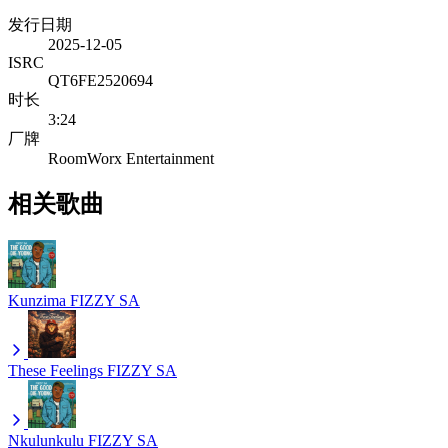
发行日期
2025-12-05
ISRC
QT6FE2520694
时长
3:24
厂牌
RoomWorx Entertainment
相关歌曲
Kunzima
FIZZY SA
These Feelings
FIZZY SA
Nkulunkulu
FIZZY SA