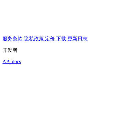
服务条款
隐私政策
定价
下载
更新日志
开发者
API docs