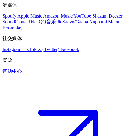
流媒体
Spotify
Apple Music
Amazon Music
YouTube
Shazam
Deezer
SoundCloud
Tidal
QQ音乐
JioSaavn/Gaana
Anghami
Melon
Boomplay
社交媒体
Instagram
TikTok
X (Twitter)
Facebook
资源
帮助中心