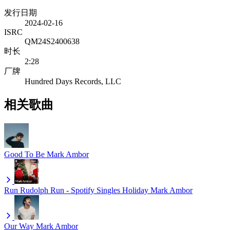
发行日期
2024-02-16
ISRC
QM24S2400638
时长
2:28
厂牌
Hundred Days Records, LLC
相关歌曲
Good To Be
Mark Ambor
Run Rudolph Run - Spotify Singles Holiday
Mark Ambor
Our Way
Mark Ambor