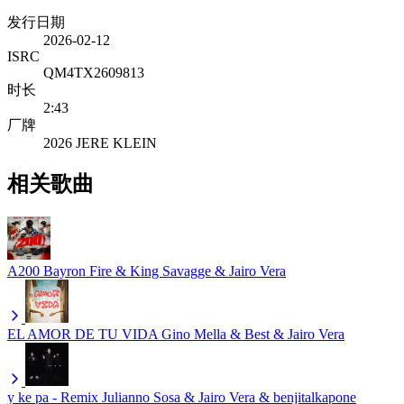
发行日期
2026-02-12
ISRC
QM4TX2609813
时长
2:43
厂牌
2026 JERE KLEIN
相关歌曲
A200
Bayron Fire & King Savagge & Jairo Vera
EL AMOR DE TU VIDA
Gino Mella & Best & Jairo Vera
y ke pa - Remix
Julianno Sosa & Jairo Vera & benjitalkapone