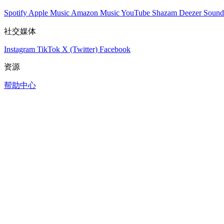
Spotify
Apple Music
Amazon Music
YouTube
Shazam
Deezer
Sound
社交媒体
Instagram
TikTok
X (Twitter)
Facebook
资源
帮助中心