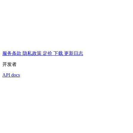
服务条款
隐私政策
定价
下载
更新日志
开发者
API docs