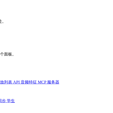
处。
一个面板。
放列表
API
音频特征
MCP 服务器
同步
学生