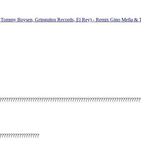
n, Tommy Boysen, Gringuitos Records, El Rey) - Remix
Gino Mella & 
????????????????????????????????????????????????????????????????
??????????????????