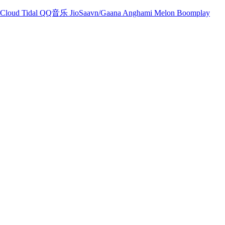
Cloud
Tidal
QQ音乐
JioSaavn/Gaana
Anghami
Melon
Boomplay