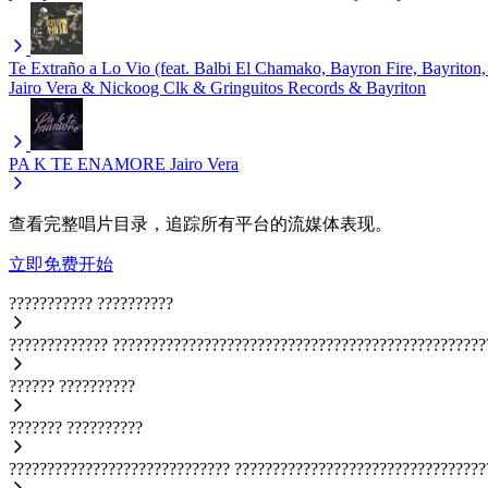
Te Extraño a Lo Vio (feat. Balbi El Chamako, Bayron Fire, Bayrito
Jairo Vera & Nickoog Clk & Gringuitos Records & Bayriton
PA K TE ENAMORE
Jairo Vera
查看完整唱片目录，追踪所有平台的流媒体表现。
立即免费开始
???????????
??????????
?????????????
?????????????????????????????????????????????????
??????
??????????
???????
??????????
?????????????????????????????
?????????????????????????????????