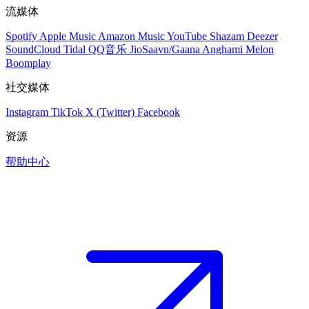
流媒体
Spotify
Apple Music
Amazon Music
YouTube
Shazam
Deezer
SoundCloud
Tidal
QQ音乐
JioSaavn/Gaana
Anghami
Melon
Boomplay
社交媒体
Instagram
TikTok
X (Twitter)
Facebook
资源
帮助中心