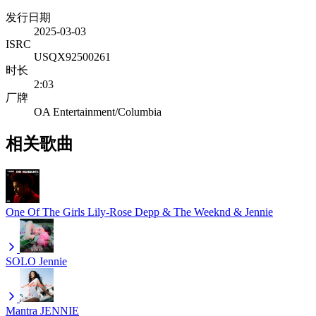
发行日期
2025-03-03
ISRC
USQX92500261
时长
2:03
厂牌
OA Entertainment/Columbia
相关歌曲
One Of The Girls
Lily-Rose Depp & The Weeknd & Jennie
SOLO
Jennie
Mantra
JENNIE