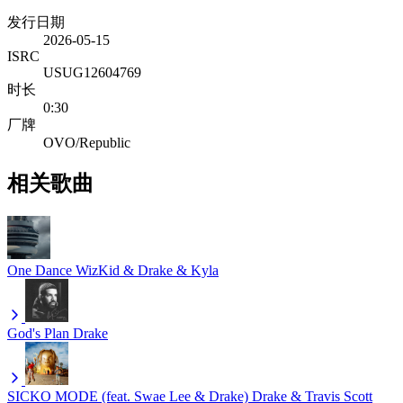
发行日期
2026-05-15
ISRC
USUG12604769
时长
0:30
厂牌
OVO/Republic
相关歌曲
One Dance
WizKid & Drake & Kyla
God's Plan
Drake
SICKO MODE (feat. Swae Lee & Drake)
Drake & Travis Scott