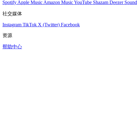
Spotify
Apple Music
Amazon Music
YouTube
Shazam
Deezer
Sound
社交媒体
Instagram
TikTok
X (Twitter)
Facebook
资源
帮助中心