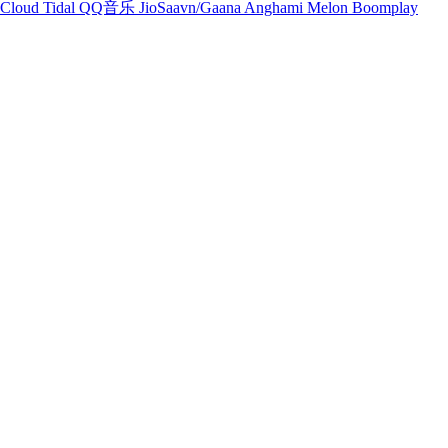
Cloud
Tidal
QQ音乐
JioSaavn/Gaana
Anghami
Melon
Boomplay