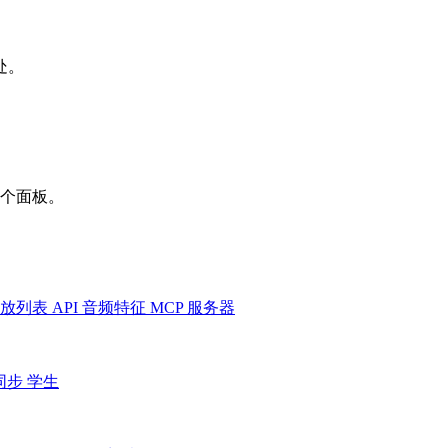
处。
一个面板。
放列表
API
音频特征
MCP 服务器
同步
学生