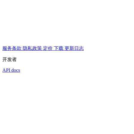
服务条款
隐私政策
定价
下载
更新日志
开发者
API docs