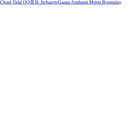
Cloud
Tidal
QQ音乐
JioSaavn/Gaana
Anghami
Melon
Boomplay