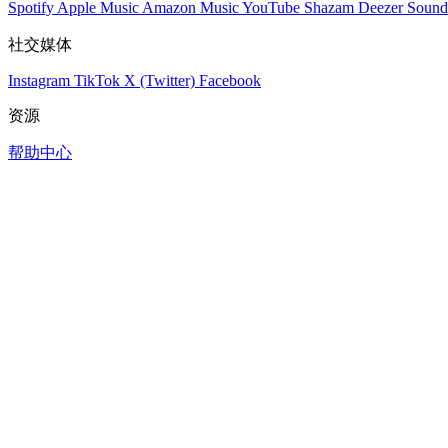
Spotify
Apple Music
Amazon Music
YouTube
Shazam
Deezer
Sound
社交媒体
Instagram
TikTok
X (Twitter)
Facebook
资源
帮助中心