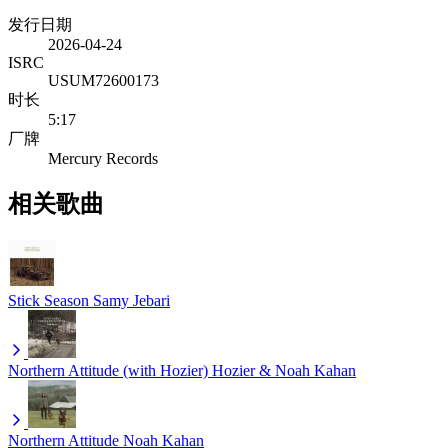
发行日期
2026-04-24
ISRC
USUM72600173
时长
5:17
厂牌
Mercury Records
相关歌曲
Stick Season
Samy Jebari
Northern Attitude (with Hozier)
Hozier & Noah Kahan
Northern Attitude
Noah Kahan