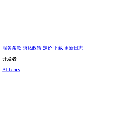
服务条款
隐私政策
定价
下载
更新日志
开发者
API docs