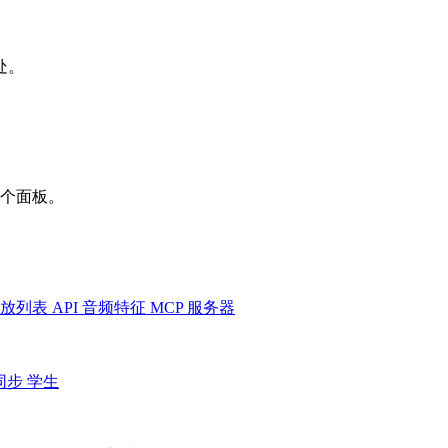
处。
一个面板。
放列表
API
音频特征
MCP 服务器
同步
学生