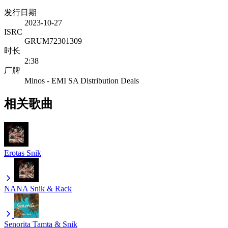
发行日期
2023-10-27
ISRC
GRUM72301309
时长
2:38
厂牌
Minos - EMI SA Distribution Deals
相关歌曲
Erotas
Snik
NANA
Snik & Rack
Senorita
Tamta & Snik