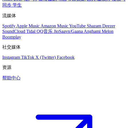
同步
学生
流媒体
Spotify
Apple Music
Amazon Music
YouTube
Shazam
Deezer
SoundCloud
Tidal
QQ音乐
JioSaavn/Gaana
Anghami
Melon
Boomplay
社交媒体
Instagram
TikTok
X (Twitter)
Facebook
资源
帮助中心