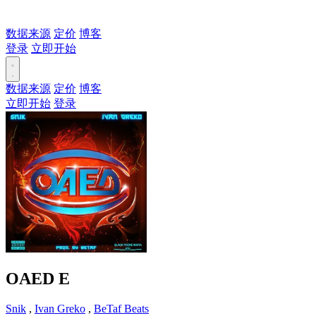
数据来源
定价
博客
登录
立即开始
数据来源
定价
博客
立即开始
登录
OAED
E
Snik
,
Ivan Greko
,
BeTaf Beats