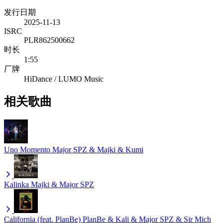
发行日期
2025-11-13
ISRC
PLR862500662
时长
1:55
厂牌
HiDance / LUMO Music
相关歌曲
Uno Momento
Major SPZ & Majki & Kumi
Kalinka
Majki & Major SPZ
California (feat. PlanBe)
PlanBe & Kali & Major SPZ & Sir Mich