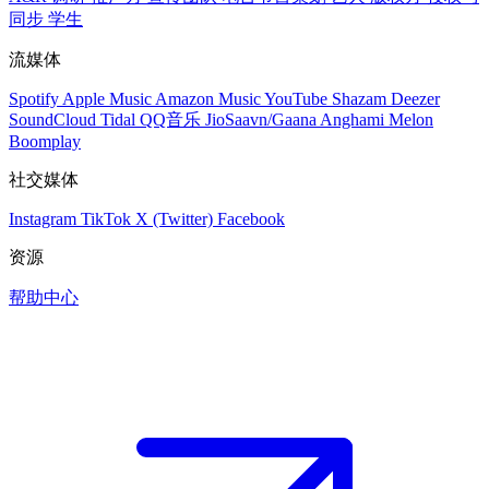
同步
学生
流媒体
Spotify
Apple Music
Amazon Music
YouTube
Shazam
Deezer
SoundCloud
Tidal
QQ音乐
JioSaavn/Gaana
Anghami
Melon
Boomplay
社交媒体
Instagram
TikTok
X (Twitter)
Facebook
资源
帮助中心