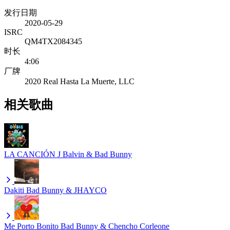
发行日期
2020-05-29
ISRC
QM4TX2084345
时长
4:06
厂牌
2020 Real Hasta La Muerte, LLC
相关歌曲
LA CANCIÓN
J Balvin & Bad Bunny
Dakiti
Bad Bunny & JHAYCO
Me Porto Bonito
Bad Bunny & Chencho Corleone