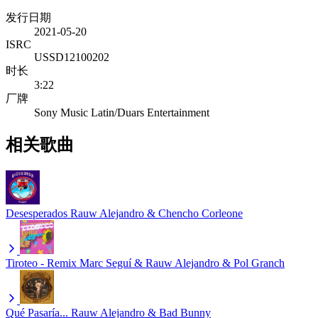
发行日期
2021-05-20
ISRC
USSD12100202
时长
3:22
厂牌
Sony Music Latin/Duars Entertainment
相关歌曲
Desesperados
Rauw Alejandro & Chencho Corleone
Tiroteo - Remix
Marc Seguí & Rauw Alejandro & Pol Granch
Qué Pasaría...
Rauw Alejandro & Bad Bunny