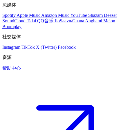
流媒体
Spotify
Apple Music
Amazon Music
YouTube
Shazam
Deezer
SoundCloud
Tidal
QQ音乐
JioSaavn/Gaana
Anghami
Melon
Boomplay
社交媒体
Instagram
TikTok
X (Twitter)
Facebook
资源
帮助中心