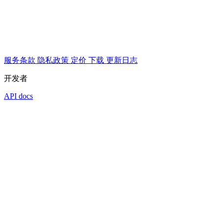
服务条款
隐私政策
定价
下载
更新日志
开发者
API docs