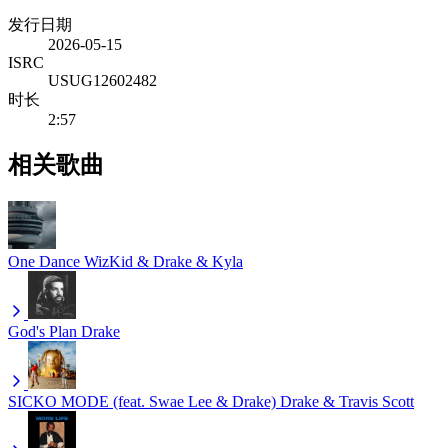
发行日期
2026-05-15
ISRC
USUG12602482
时长
2:57
相关歌曲
One Dance
WizKid & Drake & Kyla
God's Plan
Drake
SICKO MODE (feat. Swae Lee & Drake)
Drake & Travis Scott