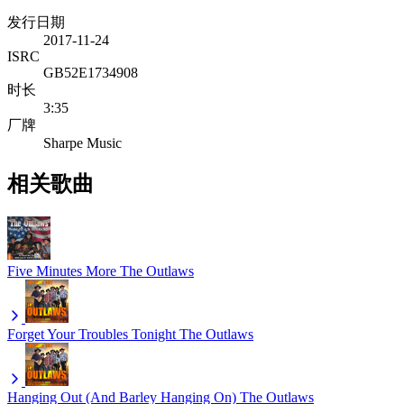
发行日期
2017-11-24
ISRC
GB52E1734908
时长
3:35
厂牌
Sharpe Music
相关歌曲
Five Minutes More
The Outlaws
Forget Your Troubles Tonight
The Outlaws
Hanging Out (And Barley Hanging On)
The Outlaws