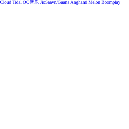
Cloud
Tidal
QQ音乐
JioSaavn/Gaana
Anghami
Melon
Boomplay