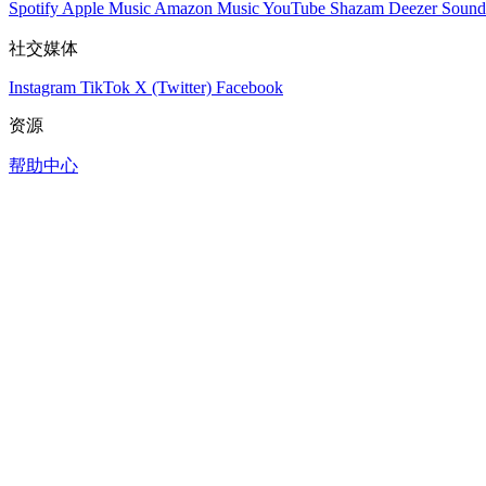
Spotify
Apple Music
Amazon Music
YouTube
Shazam
Deezer
Sound
社交媒体
Instagram
TikTok
X (Twitter)
Facebook
资源
帮助中心