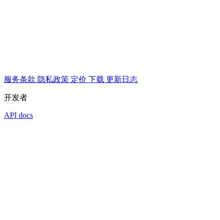
服务条款
隐私政策
定价
下载
更新日志
开发者
API docs