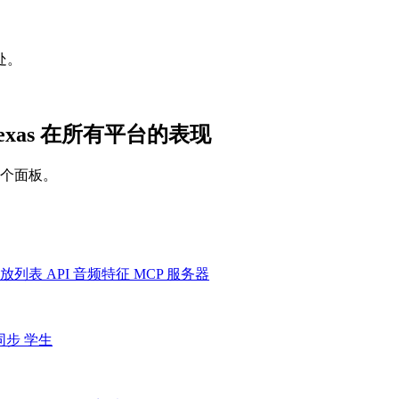
处。
rom Texas 在所有平台的表现
一个面板。
放列表
API
音频特征
MCP 服务器
同步
学生