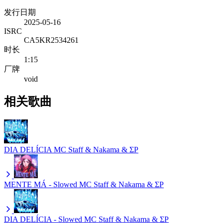
发行日期
2025-05-16
ISRC
CA5KR2534261
时长
1:15
厂牌
void
相关歌曲
DIA DELÍCIA
MC Staff & Nakama & ΣP
MENTE MÁ - Slowed
MC Staff & Nakama & ΣP
DIA DELÍCIA - Slowed
MC Staff & Nakama & ΣP