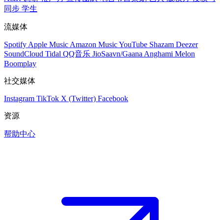
同步
学生
流媒体
Spotify
Apple Music
Amazon Music
YouTube
Shazam
Deezer
SoundCloud
Tidal
QQ音乐
JioSaavn/Gaana
Anghami
Melon
Boomplay
社交媒体
Instagram
TikTok
X (Twitter)
Facebook
资源
帮助中心