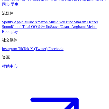
同步
学生
流媒体
Spotify
Apple Music
Amazon Music
YouTube
Shazam
Deezer
SoundCloud
Tidal
QQ音乐
JioSaavn/Gaana
Anghami
Melon
Boomplay
社交媒体
Instagram
TikTok
X (Twitter)
Facebook
资源
帮助中心