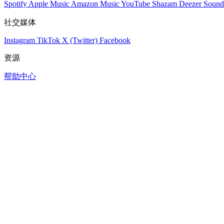
Spotify
Apple Music
Amazon Music
YouTube
Shazam
Deezer
Sound
社交媒体
Instagram
TikTok
X (Twitter)
Facebook
资源
帮助中心