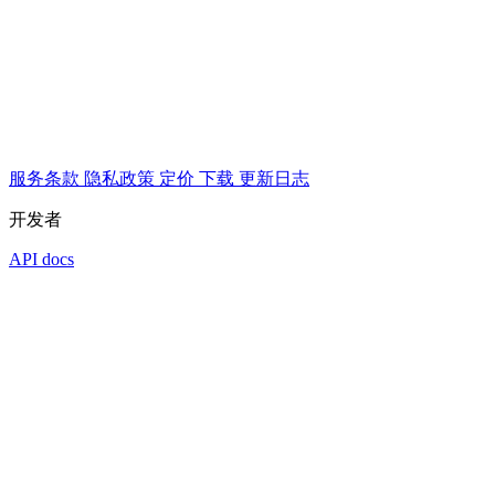
服务条款
隐私政策
定价
下载
更新日志
开发者
API docs