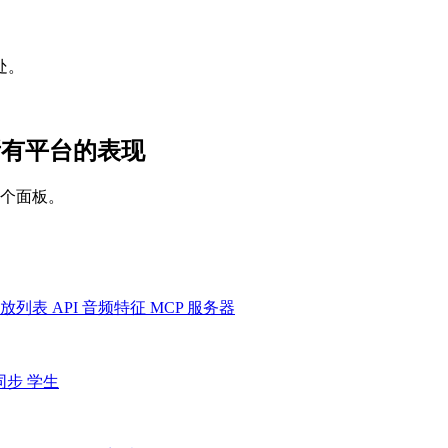
处。
et 在所有平台的表现
一个面板。
放列表
API
音频特征
MCP 服务器
同步
学生