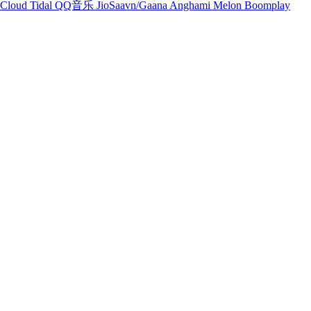
Cloud
Tidal
QQ音乐
JioSaavn/Gaana
Anghami
Melon
Boomplay