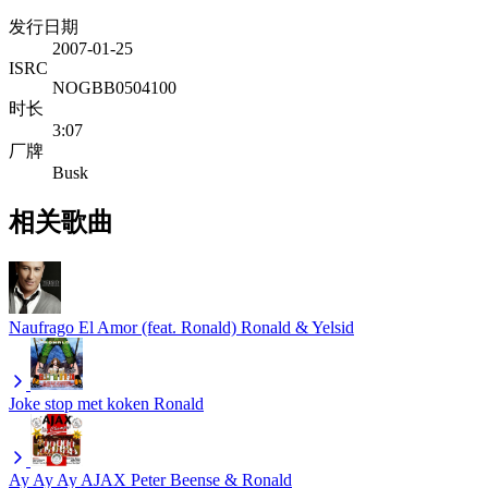
发行日期
2007-01-25
ISRC
NOGBB0504100
时长
3:07
厂牌
Busk
相关歌曲
Naufrago El Amor (feat. Ronald)
Ronald & Yelsid
Joke stop met koken
Ronald
Ay Ay Ay AJAX
Peter Beense & Ronald