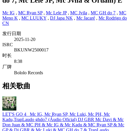
do 7, Mc Lele JP, Mc Jvila & Oruam)
E
Mc IG
,
MC Ryan SP
,
Mc Lele JP
,
MC Jvila
,
MC GH do 7
,
MC
Meno K
,
MC LUUKY
,
DJ Japa NK
,
Mc Jacaré
,
Mc Rodrigo do
CN
发行日期
2025-11-20
ISRC
BKUNW2500017
时长
8:38
厂牌
Bololo Records
相关歌曲
LET'S GO 4_ Mc IG, Mc Ryan SP, Mc Luki, Mc PH, Mc
Kadu,TrapLaudo ghdo7 (Áudio Oficial) DJ GBR
Mc Davi & Mc
Don Juan & MC PH & Mc IG & Mc Kadu & MC Ryan SP & Mc
GP & Dj GBR & Mc Luki & MC GH do 7 & TrapLaudo