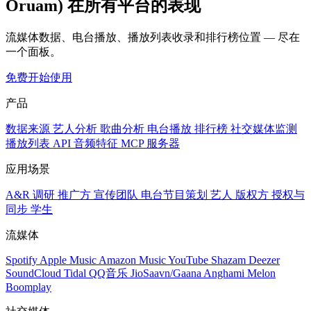
Oruam) 在所有平台的表现
流媒体数据、电台播放、播放列表收录和排行榜位置 — 尽在
一个面板。
免费开始使用
产品
数据来源
艺人分析
歌曲分析
电台播放
排行榜
社交媒体监测
播放列表
API
音频特征
MCP 服务器
应用场景
A&R 调研
推广方
宣传团队
电台节目策划
艺人
版权方
授权与
同步
学生
流媒体
Spotify
Apple Music
Amazon Music
YouTube
Shazam
Deezer
SoundCloud
Tidal
QQ音乐
JioSaavn/Gaana
Anghami
Melon
Boomplay