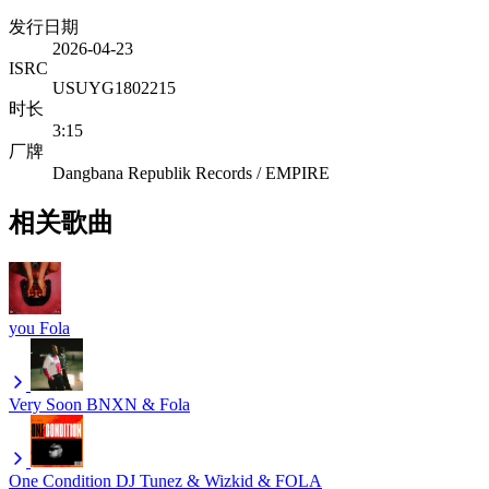
发行日期
2026-04-23
ISRC
USUYG1802215
时长
3:15
厂牌
Dangbana Republik Records / EMPIRE
相关歌曲
you
Fola
Very Soon
BNXN & Fola
One Condition
DJ Tunez & Wizkid & FOLA