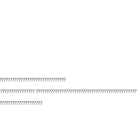
???????????????????????????????
?????????????????
???????????????????????????????????????????????
????????????????????