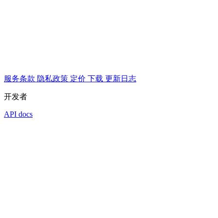
服务条款
隐私政策
定价
下载
更新日志
开发者
API docs