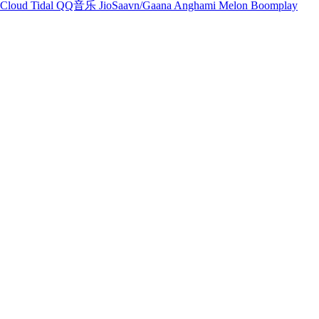
Cloud
Tidal
QQ音乐
JioSaavn/Gaana
Anghami
Melon
Boomplay