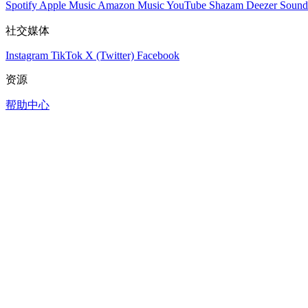
Spotify
Apple Music
Amazon Music
YouTube
Shazam
Deezer
Sound
社交媒体
Instagram
TikTok
X (Twitter)
Facebook
资源
帮助中心