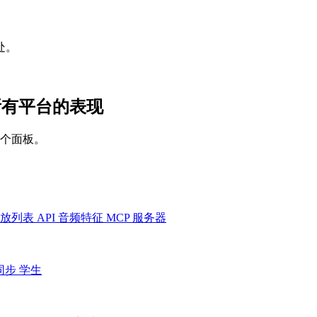
处。
) 在所有平台的表现
一个面板。
放列表
API
音频特征
MCP 服务器
同步
学生