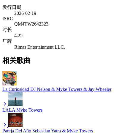
发行日期
2026-02-19
ISRC
QM4TW2642323
时长
4:25
厂牌
Rimas Entertainment LLC.
相关歌曲
La Curiosidad
DJ Nelson & Myke Towers & Jay Wheeler
LALA
Myke Towers
Pareja Del Año
Sebastian Yatra & Myke Towers