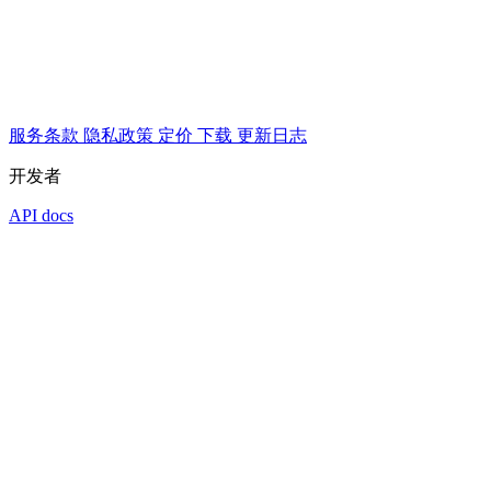
服务条款
隐私政策
定价
下载
更新日志
开发者
API docs