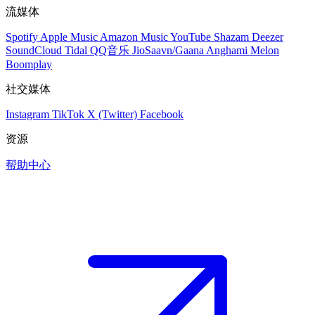
流媒体
Spotify
Apple Music
Amazon Music
YouTube
Shazam
Deezer
SoundCloud
Tidal
QQ音乐
JioSaavn/Gaana
Anghami
Melon
Boomplay
社交媒体
Instagram
TikTok
X (Twitter)
Facebook
资源
帮助中心