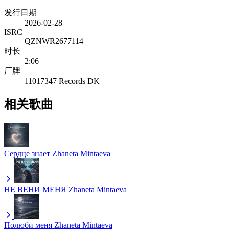
发行日期
2026-02-28
ISRC
QZNWR2677114
时长
2:06
厂牌
11017347 Records DK
相关歌曲
Сердце знает
Zhaneta Mintaeva
НЕ ВЕНИ МЕНЯ
Zhaneta Mintaeva
Полюби меня
Zhaneta Mintaeva