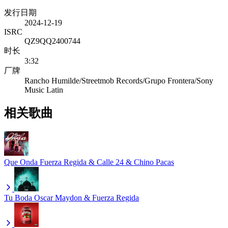
发行日期
2024-12-19
ISRC
QZ9QQ2400744
时长
3:32
厂牌
Rancho Humilde/Streetmob Records/Grupo Frontera/Sony
Music Latin
相关歌曲
Que Onda
Fuerza Regida & Calle 24 & Chino Pacas
Tu Boda
Oscar Maydon & Fuerza Regida