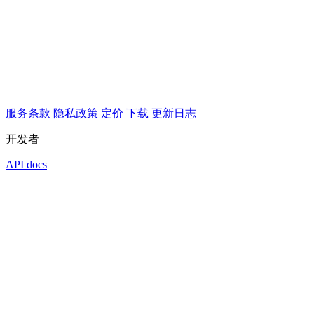
服务条款
隐私政策
定价
下载
更新日志
开发者
API docs