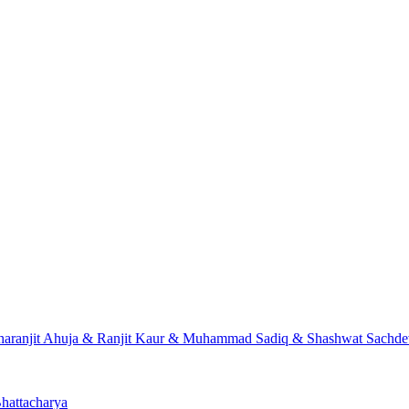
Charanjit Ahuja & Ranjit Kaur & Muhammad Sadiq & Shashwat Sach
hattacharya