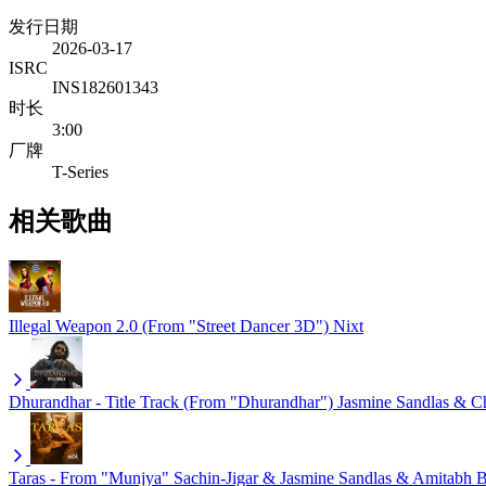
发行日期
2026-03-17
ISRC
INS182601343
时长
3:00
厂牌
T-Series
相关歌曲
Illegal Weapon 2.0 (From "Street Dancer 3D")
Nixt
Dhurandhar - Title Track (From "Dhurandhar")
Jasmine Sandlas & 
Taras - From "Munjya"
Sachin-Jigar & Jasmine Sandlas & Amitabh B