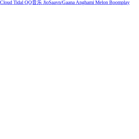
Cloud
Tidal
QQ音乐
JioSaavn/Gaana
Anghami
Melon
Boomplay