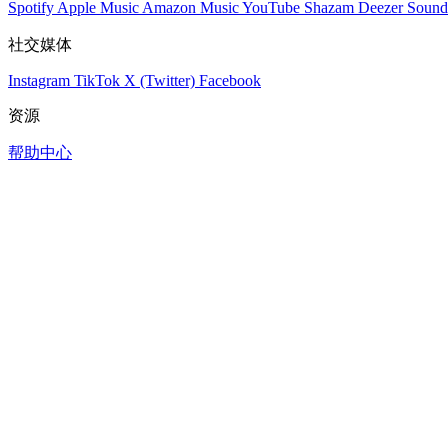
Spotify
Apple Music
Amazon Music
YouTube
Shazam
Deezer
Sound
社交媒体
Instagram
TikTok
X (Twitter)
Facebook
资源
帮助中心