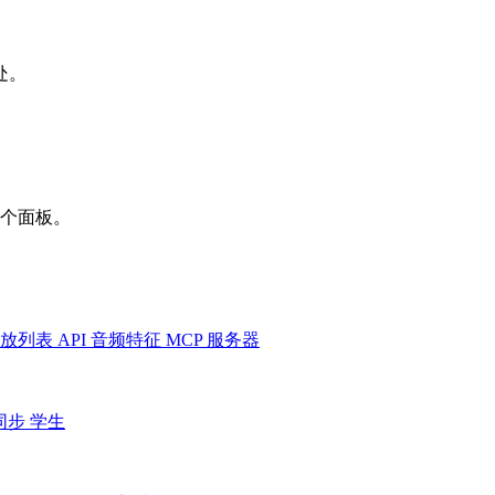
处。
一个面板。
放列表
API
音频特征
MCP 服务器
同步
学生