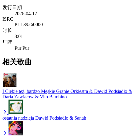
发行日期
2026-04-17
ISRC
PLL892600001
时长
3:01
厂牌
Pur Pur
相关歌曲
I Ciebie też, bardzo
Męskie Granie Orkiestra & Dawid Podsiadło &
Daria Zawiałow & Vito Bambino
ostatnia nadzieja
Dawid Podsiadło & Sanah