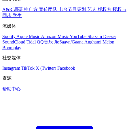
A&R 调研
推广方
宣传团队
电台节目策划
艺人
版权方
授权与
同步
学生
流媒体
Spotify
Apple Music
Amazon Music
YouTube
Shazam
Deezer
SoundCloud
Tidal
QQ音乐
JioSaavn/Gaana
Anghami
Melon
Boomplay
社交媒体
Instagram
TikTok
X (Twitter)
Facebook
资源
帮助中心