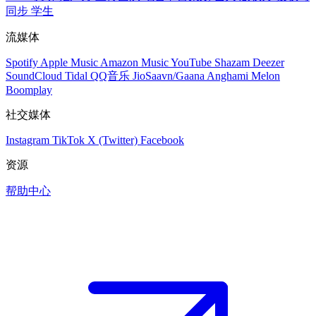
同步
学生
流媒体
Spotify
Apple Music
Amazon Music
YouTube
Shazam
Deezer
SoundCloud
Tidal
QQ音乐
JioSaavn/Gaana
Anghami
Melon
Boomplay
社交媒体
Instagram
TikTok
X (Twitter)
Facebook
资源
帮助中心