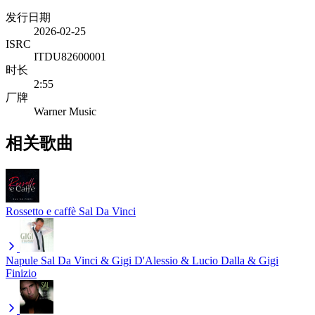
发行日期
2026-02-25
ISRC
ITDU82600001
时长
2:55
厂牌
Warner Music
相关歌曲
Rossetto e caffè
Sal Da Vinci
Napule
Sal Da Vinci & Gigi D'Alessio & Lucio Dalla & Gigi
Finizio