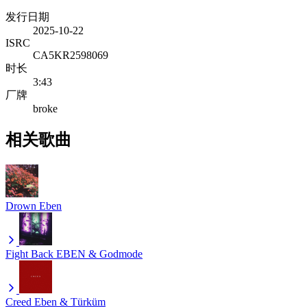
发行日期
2025-10-22
ISRC
CA5KR2598069
时长
3:43
厂牌
broke
相关歌曲
Drown
Eben
Fight Back
EBEN & Godmode
Creed
Eben & Türküm