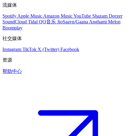
流媒体
Spotify
Apple Music
Amazon Music
YouTube
Shazam
Deezer
SoundCloud
Tidal
QQ音乐
JioSaavn/Gaana
Anghami
Melon
Boomplay
社交媒体
Instagram
TikTok
X (Twitter)
Facebook
资源
帮助中心