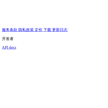
服务条款
隐私政策
定价
下载
更新日志
开发者
API docs