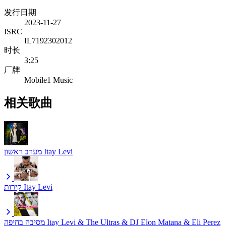
发行日期
2023-11-27
ISRC
IL7192302012
时长
3:25
厂牌
Mobile1 Music
相关歌曲
מערב ראשון
Itay Levi
קירות
Itay Levi
מסיבה בחיפה
Itay Levi & The Ultras & DJ Elon Matana & Eli Perez