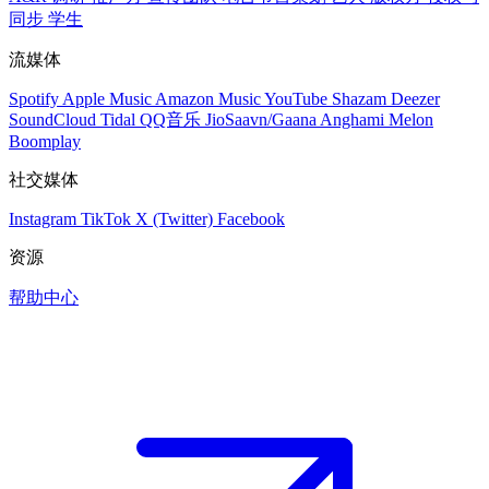
同步
学生
流媒体
Spotify
Apple Music
Amazon Music
YouTube
Shazam
Deezer
SoundCloud
Tidal
QQ音乐
JioSaavn/Gaana
Anghami
Melon
Boomplay
社交媒体
Instagram
TikTok
X (Twitter)
Facebook
资源
帮助中心