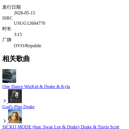
发行日期
2026-05-15
ISRC
USUG12604770
时长
3:15
厂牌
OVO/Republic
相关歌曲
One Dance
WizKid & Drake & Kyla
God's Plan
Drake
SICKO MODE (feat. Swae Lee & Drake)
Drake & Travis Scott