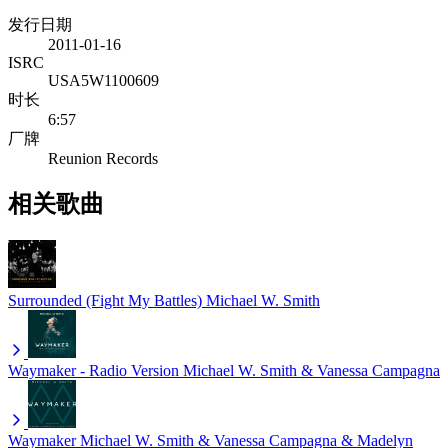
发行日期
2011-01-16
ISRC
USA5W1100609
时长
6:57
厂牌
Reunion Records
相关歌曲
Surrounded (Fight My Battles)
Michael W. Smith
Waymaker - Radio Version
Michael W. Smith & Vanessa Campagna
Waymaker
Michael W. Smith & Vanessa Campagna & Madelyn