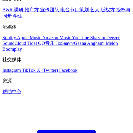
A&R 调研
推广方
宣传团队
电台节目策划
艺人
版权方
授权与
同步
学生
流媒体
Spotify
Apple Music
Amazon Music
YouTube
Shazam
Deezer
SoundCloud
Tidal
QQ音乐
JioSaavn/Gaana
Anghami
Melon
Boomplay
社交媒体
Instagram
TikTok
X (Twitter)
Facebook
资源
帮助中心