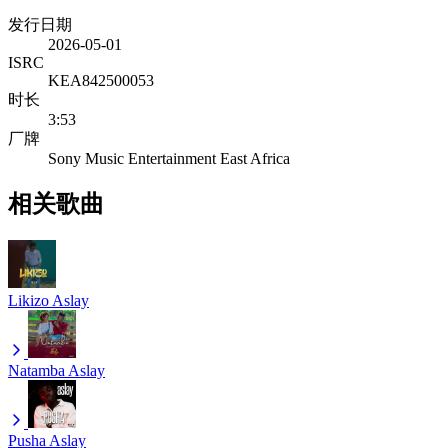
发行日期
2026-05-01
ISRC
KEA842500053
时长
3:53
厂牌
Sony Music Entertainment East Africa
相关歌曲
Likizo
Aslay
Natamba
Aslay
Pusha
Aslay