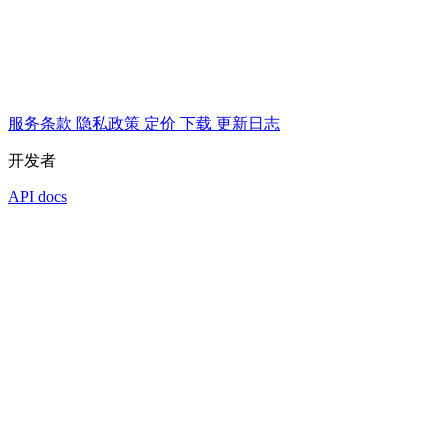
服务条款
隐私政策
定价
下载
更新日志
开发者
API docs