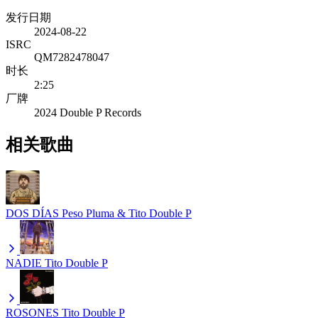
发行日期
2024-08-22
ISRC
QM7282478047
时长
2:25
厂牌
2024 Double P Records
相关歌曲
DOS DÍAS
Peso Pluma & Tito Double P
NADIE
Tito Double P
ROSONES
Tito Double P