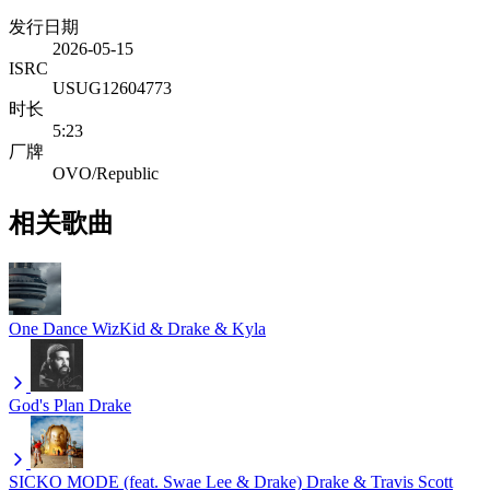
发行日期
2026-05-15
ISRC
USUG12604773
时长
5:23
厂牌
OVO/Republic
相关歌曲
One Dance
WizKid & Drake & Kyla
God's Plan
Drake
SICKO MODE (feat. Swae Lee & Drake)
Drake & Travis Scott