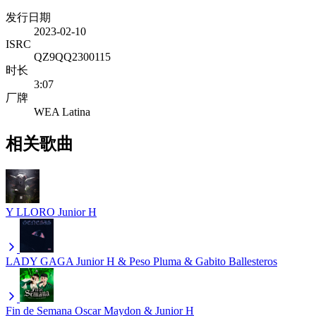
发行日期
2023-02-10
ISRC
QZ9QQ2300115
时长
3:07
厂牌
WEA Latina
相关歌曲
Y LLORO
Junior H
LADY GAGA
Junior H & Peso Pluma & Gabito Ballesteros
Fin de Semana
Oscar Maydon & Junior H