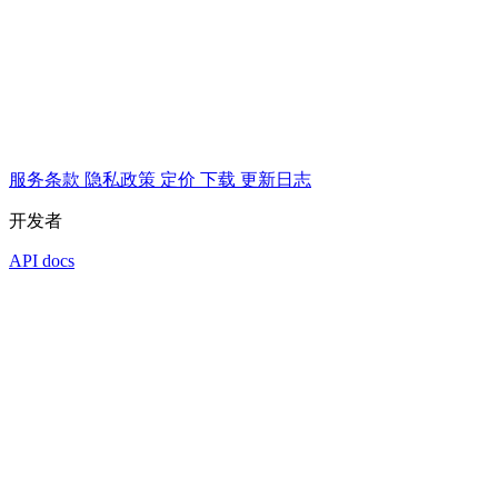
服务条款
隐私政策
定价
下载
更新日志
开发者
API docs