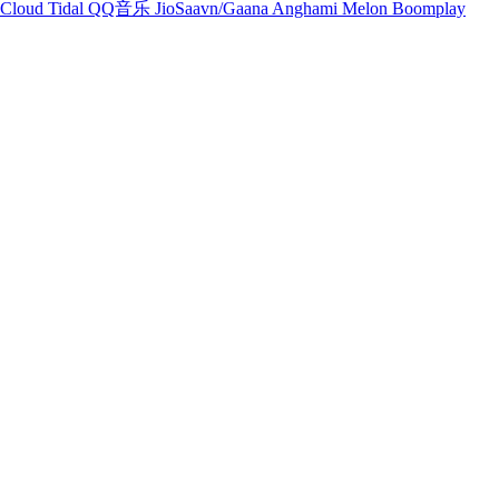
Cloud
Tidal
QQ音乐
JioSaavn/Gaana
Anghami
Melon
Boomplay