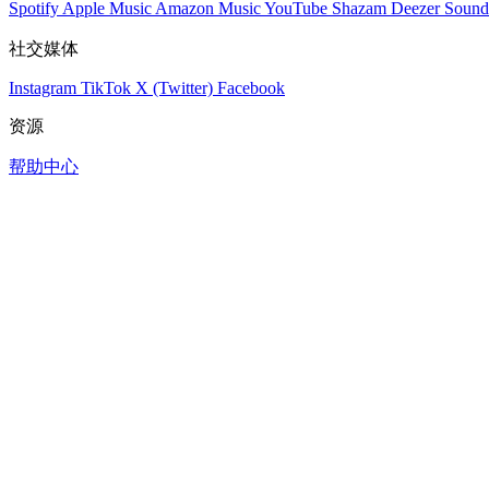
Spotify
Apple Music
Amazon Music
YouTube
Shazam
Deezer
Sound
社交媒体
Instagram
TikTok
X (Twitter)
Facebook
资源
帮助中心