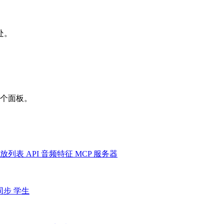
处。
一个面板。
放列表
API
音频特征
MCP 服务器
同步
学生