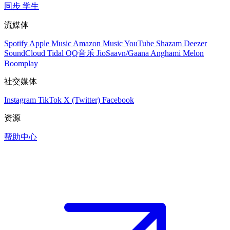
同步
学生
流媒体
Spotify
Apple Music
Amazon Music
YouTube
Shazam
Deezer
SoundCloud
Tidal
QQ音乐
JioSaavn/Gaana
Anghami
Melon
Boomplay
社交媒体
Instagram
TikTok
X (Twitter)
Facebook
资源
帮助中心