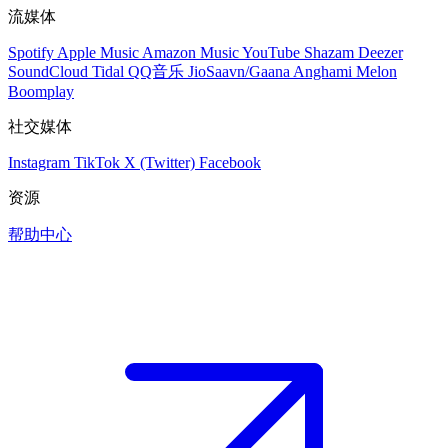
流媒体
Spotify
Apple Music
Amazon Music
YouTube
Shazam
Deezer
SoundCloud
Tidal
QQ音乐
JioSaavn/Gaana
Anghami
Melon
Boomplay
社交媒体
Instagram
TikTok
X (Twitter)
Facebook
资源
帮助中心