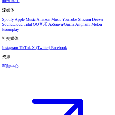
同步
学生
流媒体
Spotify
Apple Music
Amazon Music
YouTube
Shazam
Deezer
SoundCloud
Tidal
QQ音乐
JioSaavn/Gaana
Anghami
Melon
Boomplay
社交媒体
Instagram
TikTok
X (Twitter)
Facebook
资源
帮助中心