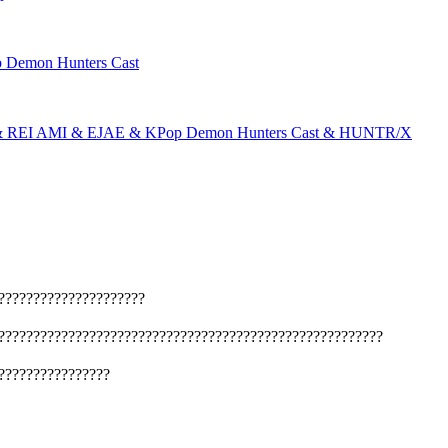
emon Hunters Cast
 REI AMI & EJAE & KPop Demon Hunters Cast & HUNTR/X
?????????????????????
???????????????????????????????????????????????????????
????????????????