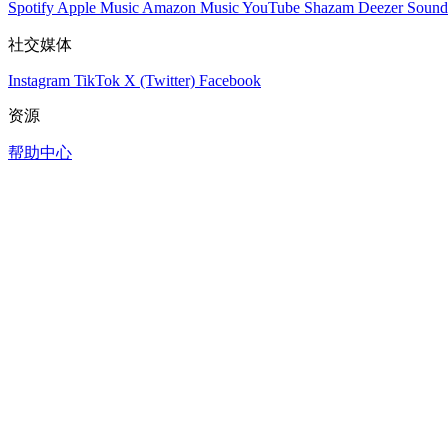
Spotify
Apple Music
Amazon Music
YouTube
Shazam
Deezer
Sound
社交媒体
Instagram
TikTok
X (Twitter)
Facebook
资源
帮助中心