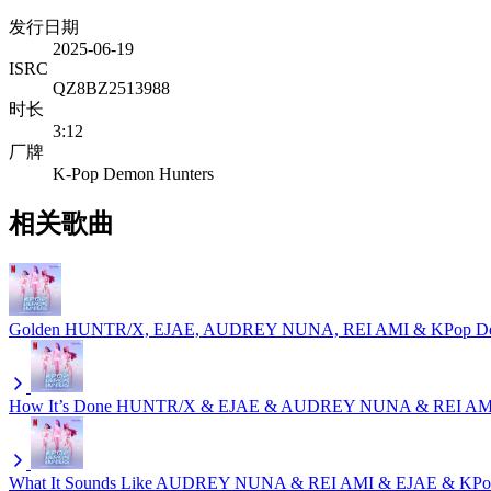
发行日期
2025-06-19
ISRC
QZ8BZ2513988
时长
3:12
厂牌
K-Pop Demon Hunters
相关歌曲
Golden
HUNTR/X, EJAE, AUDREY NUNA, REI AMI & KPop Dem
How It’s Done
HUNTR/X & EJAE & AUDREY NUNA & REI AMI &
What It Sounds Like
AUDREY NUNA & REI AMI & EJAE & KPop 