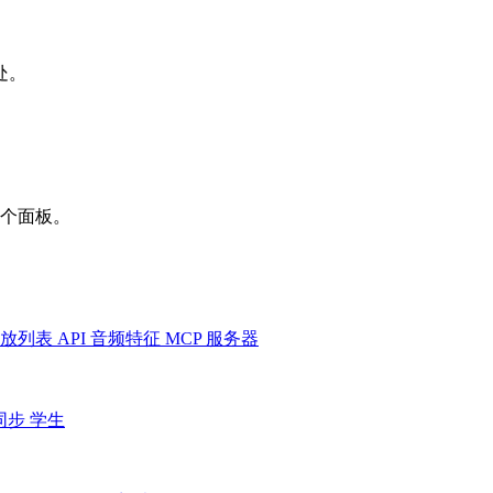
处。
一个面板。
放列表
API
音频特征
MCP 服务器
同步
学生