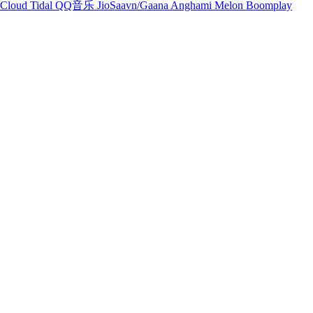
Cloud
Tidal
QQ音乐
JioSaavn/Gaana
Anghami
Melon
Boomplay