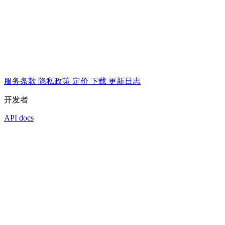
服务条款
隐私政策
定价
下载
更新日志
开发者
API docs