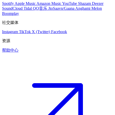
Spotify
Apple Music
Amazon Music
YouTube
Shazam
Deezer
SoundCloud
Tidal
QQ音乐
JioSaavn/Gaana
Anghami
Melon
Boomplay
社交媒体
Instagram
TikTok
X (Twitter)
Facebook
资源
帮助中心