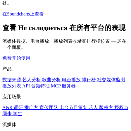
处。
在Soundcharts上查看
查看 Не складається 在所有平台的表现
流媒体数据、电台播放、播放列表收录和排行榜位置 — 尽在
一个面板。
免费开始使用
产品
数据来源
艺人分析
歌曲分析
电台播放
排行榜
社交媒体监测
播放列表
API
音频特征
MCP 服务器
应用场景
A&R 调研
推广方
宣传团队
电台节目策划
艺人
版权方
授权与
同步
学生
流媒体