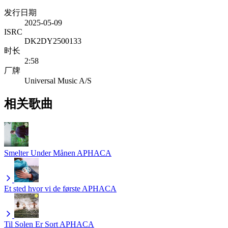
发行日期
2025-05-09
ISRC
DK2DY2500133
时长
2:58
厂牌
Universal Music A/S
相关歌曲
Smelter Under Månen
APHACA
Et sted hvor vi de første
APHACA
Til Solen Er Sort
APHACA