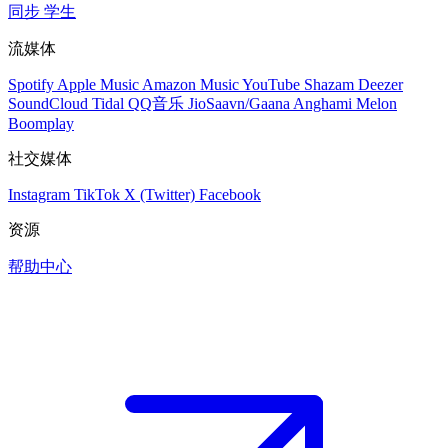
同步
学生
流媒体
Spotify
Apple Music
Amazon Music
YouTube
Shazam
Deezer
SoundCloud
Tidal
QQ音乐
JioSaavn/Gaana
Anghami
Melon
Boomplay
社交媒体
Instagram
TikTok
X (Twitter)
Facebook
资源
帮助中心