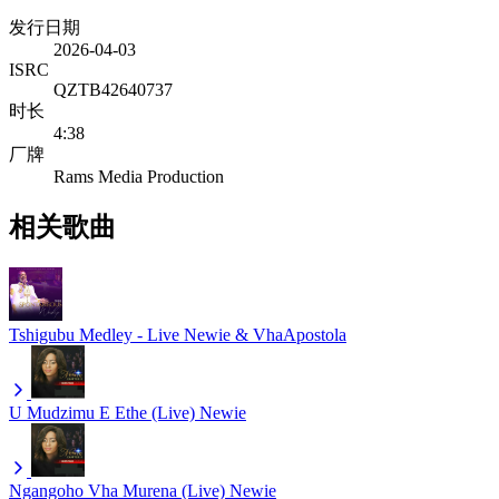
发行日期
2026-04-03
ISRC
QZTB42640737
时长
4:38
厂牌
Rams Media Production
相关歌曲
Tshigubu Medley - Live
Newie & VhaApostola
U Mudzimu E Ethe (Live)
Newie
Ngangoho Vha Murena (Live)
Newie