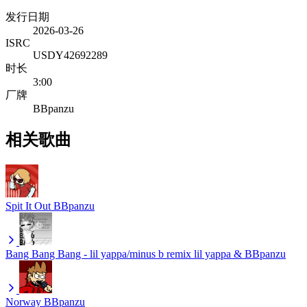
发行日期
2026-03-26
ISRC
USDY42692289
时长
3:00
厂牌
BBpanzu
相关歌曲
Spit It Out
BBpanzu
Bang Bang Bang - lil yappa/minus b remix
lil yappa & BBpanzu
Norway
BBpanzu