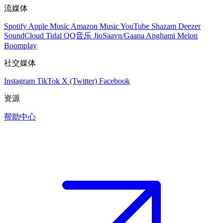
流媒体
Spotify
Apple Music
Amazon Music
YouTube
Shazam
Deezer
SoundCloud
Tidal
QQ音乐
JioSaavn/Gaana
Anghami
Melon
Boomplay
社交媒体
Instagram
TikTok
X (Twitter)
Facebook
资源
帮助中心