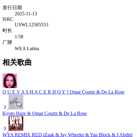
发行日期
2025-11-13
ISRC
USWL12505553
时长
1:58
厂牌
WEA Latina
相关歌曲
Q U E V A S H A C E R H O Y ?
Omar Courtz & De La Rose
Kyoto
Haze & Omar Courtz & De La Rose
WYA REMIX RED
iZaak & Jay Wheeler & Yan Block & J Abdiel