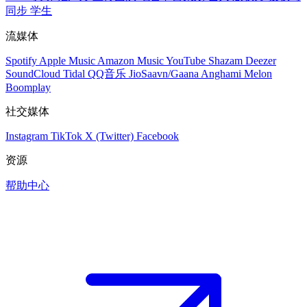
同步
学生
流媒体
Spotify
Apple Music
Amazon Music
YouTube
Shazam
Deezer
SoundCloud
Tidal
QQ音乐
JioSaavn/Gaana
Anghami
Melon
Boomplay
社交媒体
Instagram
TikTok
X (Twitter)
Facebook
资源
帮助中心