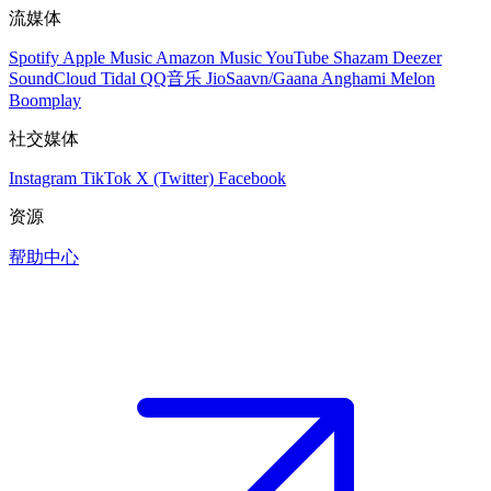
流媒体
Spotify
Apple Music
Amazon Music
YouTube
Shazam
Deezer
SoundCloud
Tidal
QQ音乐
JioSaavn/Gaana
Anghami
Melon
Boomplay
社交媒体
Instagram
TikTok
X (Twitter)
Facebook
资源
帮助中心