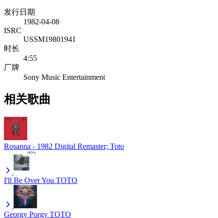
发行日期
1982-04-08
ISRC
USSM19801941
时长
4:55
厂牌
Sony Music Entertainment
相关歌曲
Rosanna - 1982 Digital Remaster;
Toto
I'll Be Over You
TOTO
Georgy Porgy
TOTO