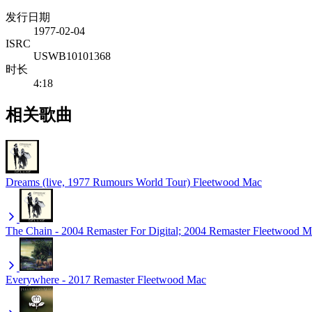
发行日期
1977-02-04
ISRC
USWB10101368
时长
4:18
相关歌曲
Dreams (live, 1977 Rumours World Tour)
Fleetwood Mac
The Chain - 2004 Remaster For Digital; 2004 Remaster
Fleetwood M
Everywhere - 2017 Remaster
Fleetwood Mac