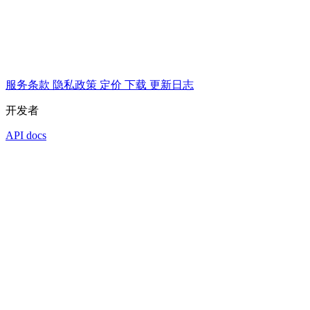
服务条款
隐私政策
定价
下载
更新日志
开发者
API docs