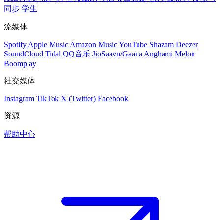
同步
学生
流媒体
Spotify
Apple Music
Amazon Music
YouTube
Shazam
Deezer
SoundCloud
Tidal
QQ音乐
JioSaavn/Gaana
Anghami
Melon
Boomplay
社交媒体
Instagram
TikTok
X (Twitter)
Facebook
资源
帮助中心