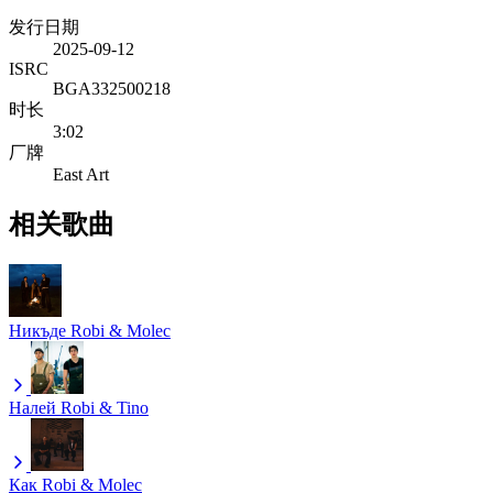
发行日期
2025-09-12
ISRC
BGA332500218
时长
3:02
厂牌
East Art
相关歌曲
Никъде
Robi & Molec
Налей
Robi & Tino
Как
Robi & Molec