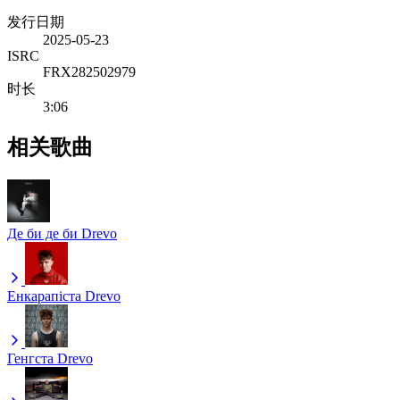
发行日期
2025-05-23
ISRC
FRX282502979
时长
3:06
相关歌曲
Де би де би
Drevo
Енкарапіста
Drevo
Генгста
Drevo