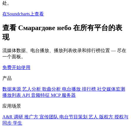
处。
在Soundcharts上查看
查看 Смарагдове небо 在所有平台的表
现
流媒体数据、电台播放、播放列表收录和排行榜位置 — 尽在
一个面板。
免费开始使用
产品
数据来源
艺人分析
歌曲分析
电台播放
排行榜
社交媒体监测
播放列表
API
音频特征
MCP 服务器
应用场景
A&R 调研
推广方
宣传团队
电台节目策划
艺人
版权方
授权与
同步
学生