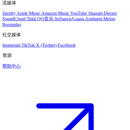
流媒体
Spotify
Apple Music
Amazon Music
YouTube
Shazam
Deezer
SoundCloud
Tidal
QQ音乐
JioSaavn/Gaana
Anghami
Melon
Boomplay
社交媒体
Instagram
TikTok
X (Twitter)
Facebook
资源
帮助中心