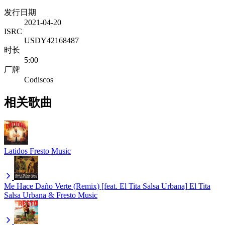
发行日期
2021-04-20
ISRC
USDY42168487
时长
5:00
厂牌
Codiscos
相关歌曲
Latidos
Fresto Music
Me Hace Daño Verte (Remix) [feat. El Tita Salsa Urbana]
El Tita
Salsa Urbana & Fresto Music