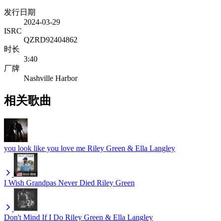
发行日期
2024-03-29
ISRC
QZRD92404862
时长
3:40
厂牌
Nashville Harbor
相关歌曲
you look like you love me
Riley Green & Ella Langley
I Wish Grandpas Never Died
Riley Green
Don't Mind If I Do
Riley Green & Ella Langley