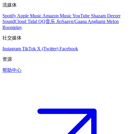
流媒体
Spotify
Apple Music
Amazon Music
YouTube
Shazam
Deezer
SoundCloud
Tidal
QQ音乐
JioSaavn/Gaana
Anghami
Melon
Boomplay
社交媒体
Instagram
TikTok
X (Twitter)
Facebook
资源
帮助中心