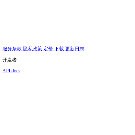
服务条款
隐私政策
定价
下载
更新日志
开发者
API docs