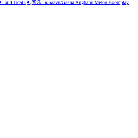
Cloud
Tidal
QQ音乐
JioSaavn/Gaana
Anghami
Melon
Boomplay