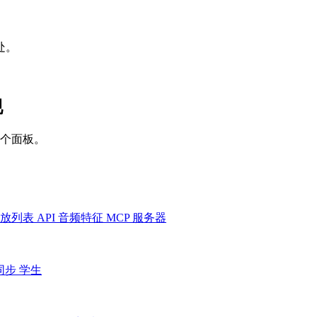
处。
现
一个面板。
放列表
API
音频特征
MCP 服务器
同步
学生