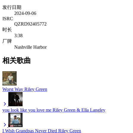
发行日期
2024-09-06
ISRC
QZRD92405772
时长
3:38
厂牌
Nashville Harbor
相关歌曲
Worst Way
Riley Green
you look like you love me
Riley Green & Ella Langley
I Wish Grandpas Never Died
Riley Green