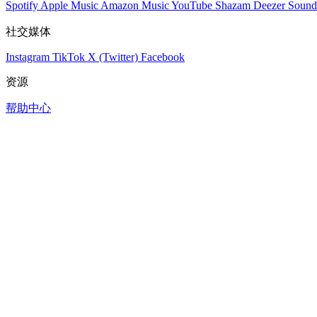
Spotify
Apple Music
Amazon Music
YouTube
Shazam
Deezer
Sound
社交媒体
Instagram
TikTok
X (Twitter)
Facebook
资源
帮助中心