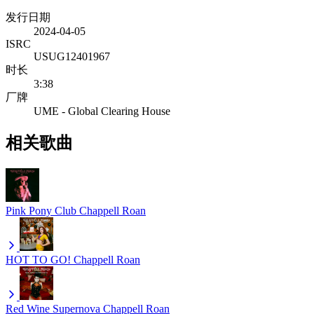
发行日期
2024-04-05
ISRC
USUG12401967
时长
3:38
厂牌
UME - Global Clearing House
相关歌曲
Pink Pony Club
Chappell Roan
HOT TO GO!
Chappell Roan
Red Wine Supernova
Chappell Roan