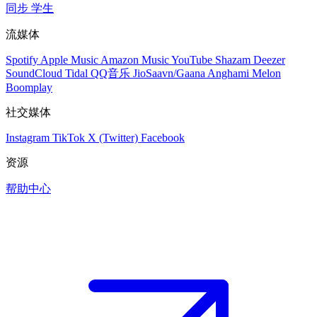
同步
学生
流媒体
Spotify
Apple Music
Amazon Music
YouTube
Shazam
Deezer
SoundCloud
Tidal
QQ音乐
JioSaavn/Gaana
Anghami
Melon
Boomplay
社交媒体
Instagram
TikTok
X (Twitter)
Facebook
资源
帮助中心