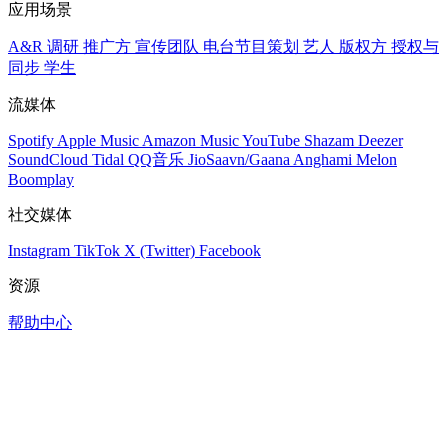
应用场景
A&R 调研
推广方
宣传团队
电台节目策划
艺人
版权方
授权与
同步
学生
流媒体
Spotify
Apple Music
Amazon Music
YouTube
Shazam
Deezer
SoundCloud
Tidal
QQ音乐
JioSaavn/Gaana
Anghami
Melon
Boomplay
社交媒体
Instagram
TikTok
X (Twitter)
Facebook
资源
帮助中心