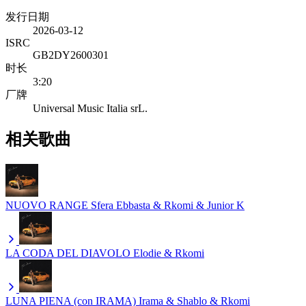
发行日期
2026-03-12
ISRC
GB2DY2600301
时长
3:20
厂牌
Universal Music Italia srL.
相关歌曲
NUOVO RANGE
Sfera Ebbasta & Rkomi & Junior K
LA CODA DEL DIAVOLO
Elodie & Rkomi
LUNA PIENA (con IRAMA)
Irama & Shablo & Rkomi